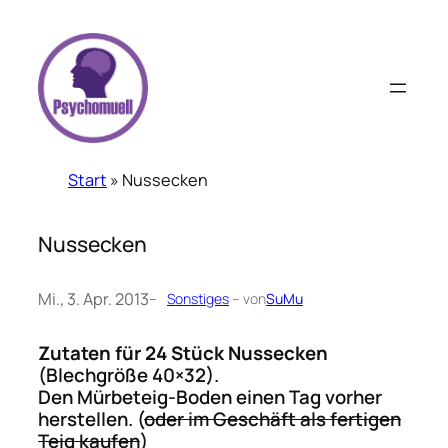
Zum
Inhalt
springen
Start
»
Nussecken
Nussecken
Mi., 3. Apr. 2013
–
Sonstiges
– von
SuMu
Zutaten für 24 Stück Nussecken
(Blechgröße 40×32).
Den Mürbeteig-Boden einen Tag vorher
herstellen. (
oder im Geschäft als fertigen
Teig kaufen
)