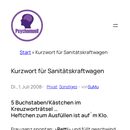
Zum
Inhalt
springen
Start
»
Kurzwort für Sanitätskraftwagen
Kurzwort für Sanitätskraftwagen
Di., 1. Juli 2008
–
Privat
, 
Sonstiges
– von
SuMu
5 Buchstaben/Kästchen im
Kreuzworträtsel …
Heftchen zum Ausfüllen ist auf`m Klo.
Frau
ganz spontan: »
Retti
» und füllt geschwind