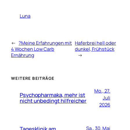
Luna
←
?Meine Erfahrungen mit
Haferbrei hell oder
4 Wochen Low Carb
dunkel, Frühstück
Ernährung
→
WEITERE BEITRÄGE
Mo., 27.
Psychopharmaka, mehr ist
Juli
nicht unbedingt hilfreicher
2026
Tagesklinik am
Sa., 30. Mai