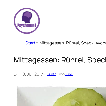
Zum
Inhalt
springen
Start
»
Mittagessen: Rührei, Speck, Avo
Mittagessen: Rührei, Spec
Di., 18. Juli 2017
–
Privat
– von
SuMu