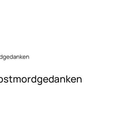
ordgedanken
elbstmordgedanken