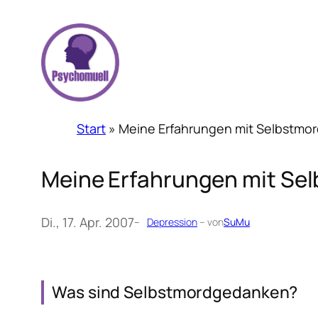
Zum
Inhalt
springen
Start
»
Meine Erfahrungen mit Selbstm
Meine Erfahrungen mit S
Di., 17. Apr. 2007
–
Depression
– von
SuMu
Was sind Selbstmordgedanken?