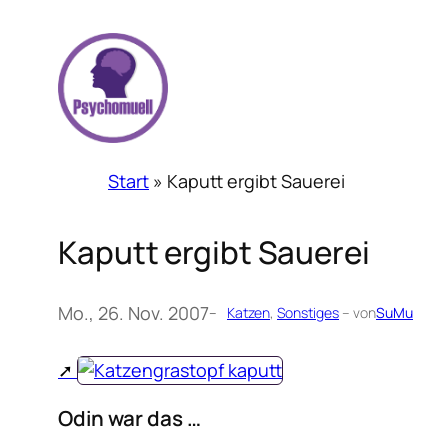
Zum
Inhalt
springen
Start
»
Kaputt ergibt Sauerei
Kaputt ergibt Sauerei
Mo., 26. Nov. 2007
–
Katzen
, 
Sonstiges
– von
SuMu
Odin war das …