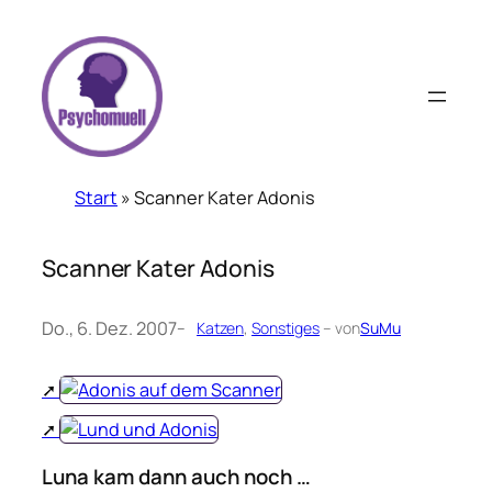
Zum
Inhalt
springen
Start
»
Scanner Kater Adonis
Scanner Kater Adonis
Do., 6. Dez. 2007
–
Katzen
, 
Sonstiges
– von
SuMu
Luna kam dann auch noch …