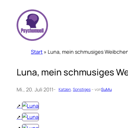
Zum
Inhalt
springen
Start
»
Luna, mein schmusiges Weibche
Luna, mein schmusiges W
Mi., 20. Juli 2011
–
Katzen
, 
Sonstiges
– von
SuMu