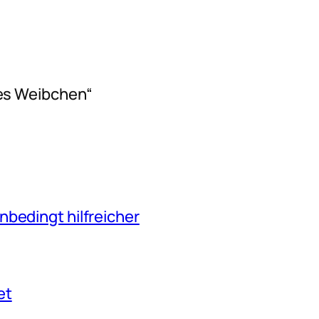
es Weibchen“
nbedingt hilfreicher
et