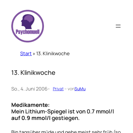
Zum
Inhalt
springen
Start
»
13. Klinikwoche
13. Klinikwoche
So., 4. Juni 2006
–
Privat
– von
SuMu
Medikamente:
Mein Lithium-Spiegel ist von 0.7 mmol/l
auf 0.9 mmol/l
gestiegen.
Bin tagsüber müde und gehe meist sehr früh (so