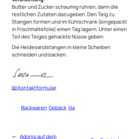
Butter und Zucker schaumig rühren, dann die
restlichen Zutaten dazugeben. Den Teig zu
Stangen formen und im Kühlschrank (eingepackt
in Frischhaltefolie) einen Tag lagern. Unter einen
Teil des Teiges gehackte Nüsse geben.
Die Heidesandstangen in kleine Scheiben
schneiden und backen.
📧 Kontaktformular
Backwaren
Gebäck
lila
←
Adonis auf dem