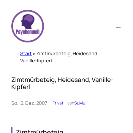
Zum
Inhalt
springen
Start
»
Zimtmürbeteig, Heidesand,
Vanille-Kipferl
Zimtmürbeteig, Heidesand, Vanille-
Kipferl
So., 2. Dez. 2007
–
Privat
– von
SuMu
Zimtmürbeteig