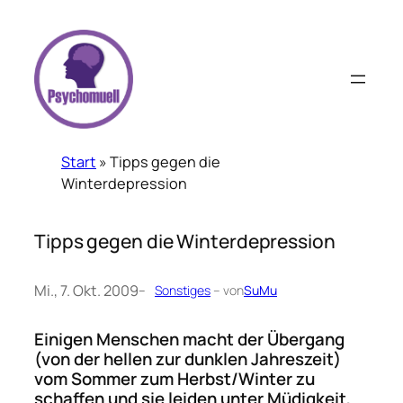
Zum
Inhalt
springen
Start
»
Tipps gegen die
Winterdepression
Tipps gegen die Winterdepression
Mi., 7. Okt. 2009
–
Sonstiges
– von
SuMu
Einigen Menschen macht der Übergang
(von der hellen zur dunklen Jahreszeit)
vom Sommer zum Herbst/Winter zu
schaffen und sie leiden unter Müdigkeit,