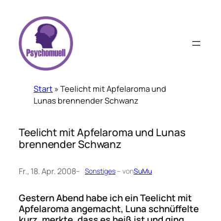
Zum
Inhalt
springen
Start
»
Teelicht mit Apfelaroma und
Lunas brennender Schwanz
Teelicht mit Apfelaroma und Lunas
brennender Schwanz
Fr., 18. Apr. 2008
–
Sonstiges
– von
SuMu
Gestern Abend habe ich ein Teelicht mit
Apfelaroma angemacht, Luna schnüffelte
kurz, merkte, dass es heiß ist und ging