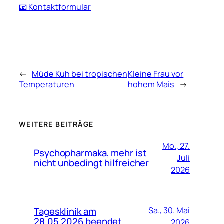
📧 Kontaktformular
←
Müde Kuh bei tropischen
Kleine Frau vor
Temperaturen
hohem Mais
→
WEITERE BEITRÄGE
Mo., 27.
Psychopharmaka, mehr ist
Juli
nicht unbedingt hilfreicher
2026
Tagesklinik am
Sa., 30. Mai
28.05.2026 beendet
2026