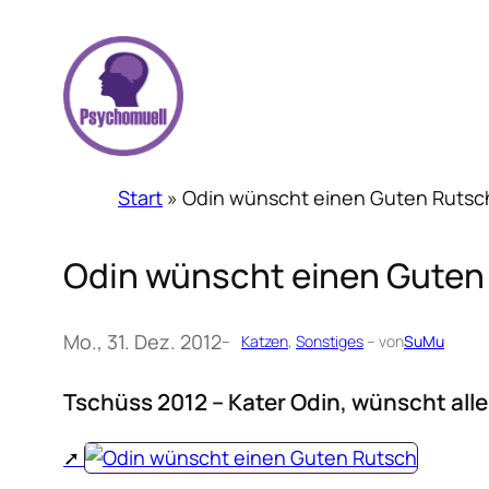
Zum
Inhalt
springen
Start
»
Odin wünscht einen Guten Rutsc
Odin wünscht einen Guten
Mo., 31. Dez. 2012
–
Katzen
, 
Sonstiges
– von
SuMu
Tschüss 2012 – Kater Odin, wünscht all