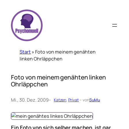
Zum
Inhalt
springen
Start
»
Foto von meinem genähten
linken Ohrläppchen
Foto von meinem genähten linken
Ohrläppchen
Mi., 30. Dez. 2009
–
Katzen
, 
Privat
– von
SuMu
Ein Foto von sich selber machen, ist gar