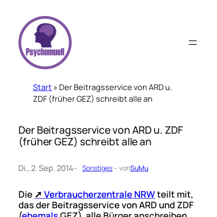
Zum
Inhalt
springen
Start
»
Der Beitragsservice von ARD u.
ZDF (früher GEZ) schreibt alle an
Der Beitragsservice von ARD u. ZDF
(früher GEZ) schreibt alle an
Di., 2. Sep. 2014
–
Sonstiges
– von
SuMu
Die
Verbraucherzentrale NRW
teilt mit,
das der Beitragsservice von ARD und ZDF
(
ehemals
GEZ) alle Bürger anschreiben