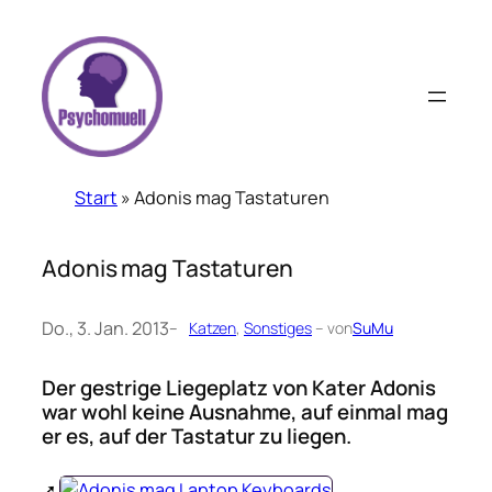
Zum
Inhalt
springen
Start
»
Adonis mag Tastaturen
Adonis mag Tastaturen
Do., 3. Jan. 2013
–
Katzen
, 
Sonstiges
– von
SuMu
Der gestrige Liegeplatz von Kater Adonis
war wohl keine Ausnahme, auf einmal mag
er es, auf der Tastatur zu liegen.