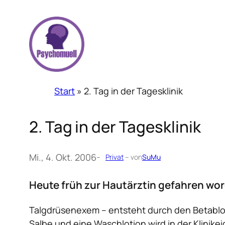
Zum
Inhalt
springen
Start
»
2. Tag in der Tagesklinik
2. Tag in der Tagesklinik
Mi., 4. Okt. 2006
–
Privat
– von
SuMu
Heute früh zur Hautärztin gefahren word
Talgdrüsenexem – entsteht durch den Betablo
Salbe und eine Waschlotion wird in der Klinik