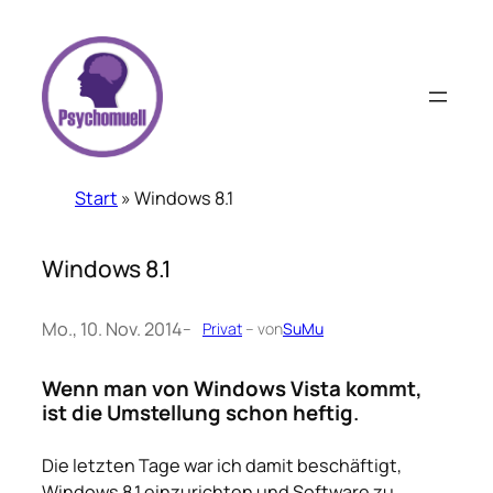
Zum
Inhalt
springen
Start
»
Windows 8.1
Windows 8.1
Mo., 10. Nov. 2014
–
Privat
– von
SuMu
Wenn man von Windows Vista kommt,
ist die Umstellung schon heftig
.
Die letzten Tage war ich damit beschäftigt,
Windows 8.1 einzurichten und Software zu