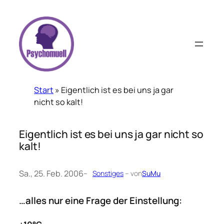
Zum
Inhalt
springen
Start
»
Eigentlich ist es bei uns ja gar
nicht so kalt!
Eigentlich ist es bei uns ja gar nicht so
kalt!
Sa., 25. Feb. 2006
–
Sonstiges
– von
SuMu
…alles nur eine Frage der Einstellung: