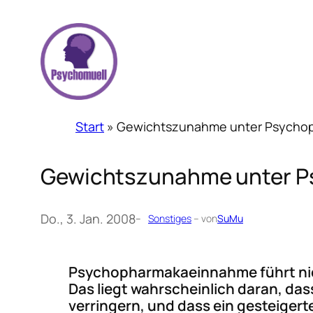
Zum
Inhalt
springen
Start
»
Gewichtszunahme unter Psycho
Gewichtszunahme unter 
Do., 3. Jan. 2008
–
Sonstiges
– von
SuMu
Psychopharmakaeinnahme führt nic
Das liegt wahrscheinlich daran, 
verringern, und dass ein gesteiger